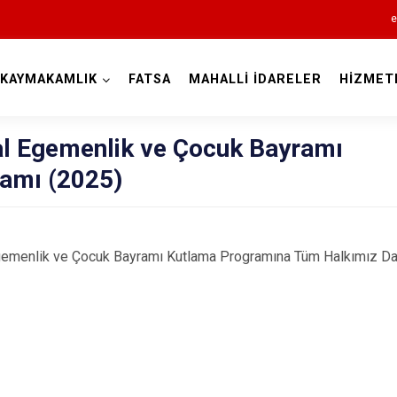
e
KAYMAKAMLIK
FATSA
MAHALLİ İDARELER
HİZMET
Ordu
al Egemenlik ve Çocuk Bayramı
amı (2025)
Akkuş
emenlik ve Çocuk Bayramı Kutlama Programına Tüm Halkımız Dave
Aybastı
Çamaş
Çatalpınar
Çaybaşı
Fatsa