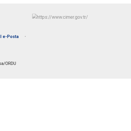
Ulubey
Ünye
Altınordu
l e-Posta
tsa/ORDU