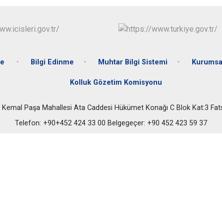
Gölköy
Gülyalı
Gürgentepe
İkizce
te
Bilgi Edinme
Muhtar Bilgi Sistemi
Kurumsa
Kolluk Gözetim Komisyonu
 Kemal Paşa Mahallesi Ata Caddesi Hükümet Konağı C Blok Kat:3 Fa
Telefon: +90+452 424 33 00 Belgegeçer: +90 452 423 59 37