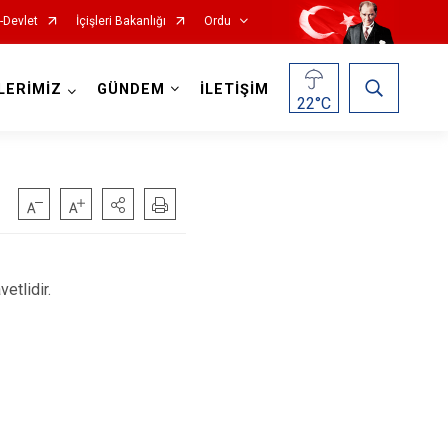
-Devlet
İçişleri Bakanlığı
Ordu
LERİMİZ
GÜNDEM
İLETİŞİM
22
°C
Kabadüz
tlidir.
Kabataş
Korgan
Kumru
Mesudiye
Perşembe