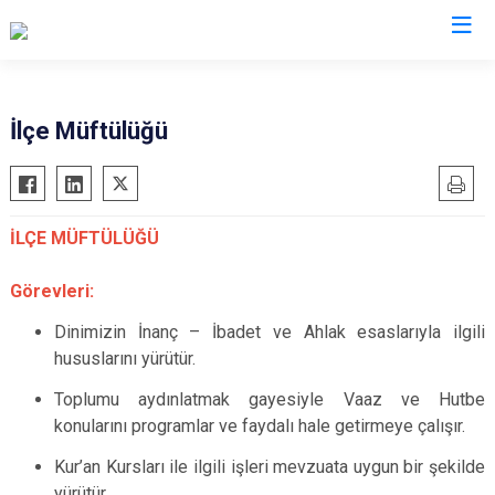
Ordu
İlçe Müftülüğü
Akkuş
Kabadüz
Aybastı
Kabataş
İLÇE MÜFTÜLÜĞÜ
Çamaş
Korgan
Çatalpınar
Kumru
Görevleri:
Çaybaşı
Mesudiye
Dinimizin İnanç – İbadet ve Ahlak esaslarıyla ilgili
Fatsa
Perşembe
hususlarını yürütür.
Gölköy
Ulubey
Toplumu aydınlatmak gayesiyle Vaaz ve Hutbe
Gülyalı
Ünye
konularını programlar ve faydalı hale getirmeye çalışır.
Gürgentepe
Altınordu
Kur’an Kursları ile ilgili işleri mevzuata uygun bir şekilde
İkizce
yürütür.