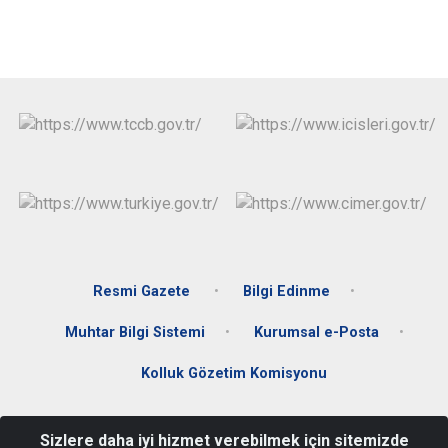
Resmi Gazete
Bilgi Edinme
Muhtar Bilgi Sistemi
Kurumsal e-Posta
Kolluk Gözetim Komisyonu
Mustafa Kemal Paşa Mahallesi Ata Caddesi Hükümet Konağı C
Sizlere daha iyi hizmet verebilmek için sitemizde
Blok Kat:3 Fatsa/ORDU