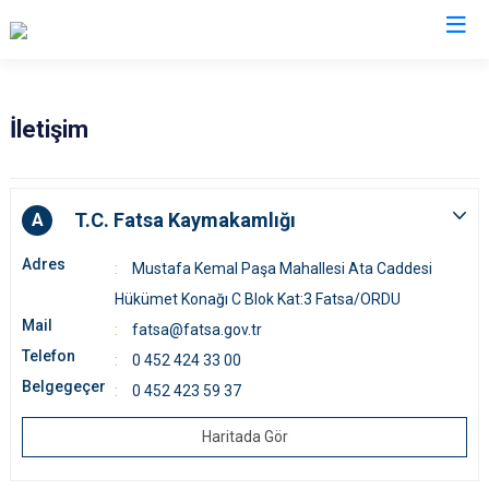
Ordu
İletişim
Akkuş
Kabadüz
Aybastı
Kabataş
T.C. Fatsa Kaymakamlığı
A
Çamaş
Korgan
Adres
Mustafa Kemal Paşa Mahallesi Ata Caddesi
Çatalpınar
Kumru
Hükümet Konağı C Blok Kat:3 Fatsa/ORDU
Çaybaşı
Mesudiye
Mail
fatsa@fatsa.gov.tr
Fatsa
Perşembe
Telefon
0 452 424 33 00
Gölköy
Ulubey
Belgegeçer
0 452 423 59 37
Gülyalı
Ünye
Haritada Gör
Gürgentepe
Altınordu
İkizce