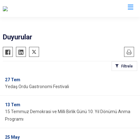
Ordu
Duyurular
Akkuş
Kabadüz
Aybastı
Kabataş
Filtrele
Çamaş
Korgan
Çatalpınar
Kumru
27
Tem
Yedaş Ordu Gastronomi Festivali
Çaybaşı
Mesudiye
Fatsa
Perşembe
13
Tem
Gölköy
Ulubey
15 Temmuz Demokrasi ve Milli Birlik Günü 10. Yıl Dönümü Anma
Gülyalı
Ünye
Programı
Gürgentepe
Altınordu
İkizce
25
May