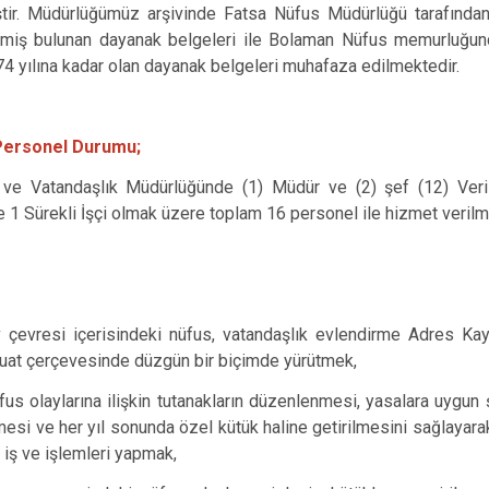
ştir. Müdürlüğümüz arşivinde Fatsa Nüfus Müdürlüğü tarafında
Gölköy
lmiş bulunan dayanak belgeleri ile Bolaman Nüfus memurluğun
Gülyalı
74 yılına kadar olan dayanak belgeleri muhafaza edilmektedir.
Gürgentepe
İkizce
Personel Durumu;
 ve Vatandaşlık Müdürlüğünde (1) Müdür ve (2) şef (12) Veri
e 1 Sürekli İşçi olmak üzere toplam 16 personel ile hizmet verilm
 çevresi içerisindeki nüfus, vatandaşlık evlendirme Adres Kayı
at çerçevesinde düzgün bir biçimde yürütmek,
fus olaylarına ilişkin tutanakların düzenlenmesi, yasalara uygun 
mesi ve her yıl sonunda özel kütük haline getirilmesini sağlaya
n iş ve işlemleri yapmak,