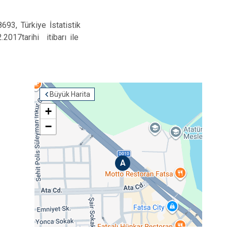
693, Türkiye İstatistik
2017tarihi itibarı ile
Büyük Harita
+
k
−
A