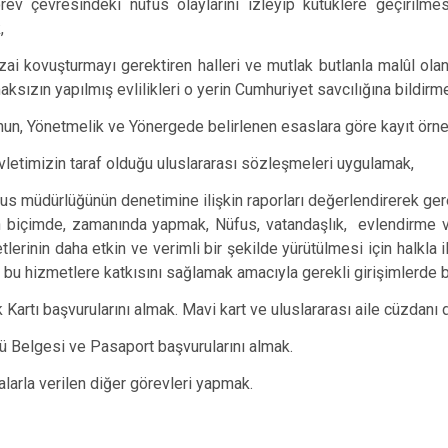
rev çevresindeki nüfus olaylarını izleyip kütüklere geçirilmesi
,
zai kovuşturmayı gerektiren halleri ve mutlak butlanla malûl olan
aksızın yapılmış evlilikleri o yerin Cumhuriyet savcılığına bildirm
nun, Yönetmelik ve Yönergede belirlenen esaslara göre kayıt örne
vletimizin taraf olduğu uluslararası sözleşmeleri uygulamak,
fus müdürlüğünün denetimine ilişkin raporları değerlendirerek ger
 biçimde, zamanında yapmak,
Nüfus, vatandaşlık, evlendirme 
tlerinin daha etkin ve verimli bir şekilde yürütülmesi için halkla 
n bu hizmetlere katkısını sağlamak amacıyla gerekli girişimlerde 
k Kartı başvurularını almak. Mavi kart ve uluslararası aile cüzdan
ü Belgesi ve Pasaport başvurularını almak.
salarla verilen diğer görevleri yapmak.