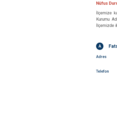
Nüfus Du
İlçemize ka
Kurumu Adr
İlçemizde 
Fat
A
Adres
Telefon