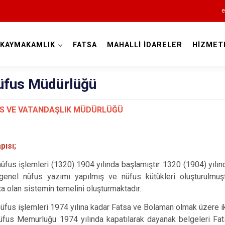
e
KAYMAKAMLIK
FATSA
MAHALLİ İDARELER
HİZMET
Ordu
Nüfus Müdürlüğü
US VE VATANDAŞLIK MÜDÜRLÜĞÜ
Akkuş
pısı;
Aybastı
üfus işlemleri (1320) 1904 yılında başlamıştır. 1320 (1904) yılın
Çamaş
 genel nüfus yazımı yapılmış ve nüfus kütükleri oluşturulmuş
Çatalpınar
ta olan sistemin temelini oluşturmaktadır.
Çaybaşı
üfus işlemleri 1974 yılına kadar Fatsa ve Bolaman olmak üzere iki
Fatsa
fus Memurluğu 1974 yılında kapatılarak dayanak belgeleri Fa