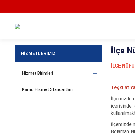
İlçe 
HİZMETLERİMİZ
İLÇE NÜF
Hizmet Birimleri
Teşkilat Ya
Kamu Hizmet Standartları
İlçemizde n
içerisinde
kullanılmak
İlçemizde n
Bolaman Nü