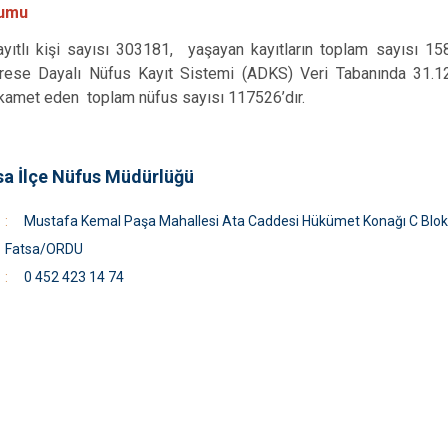
rumu
yıtlı kişi sayısı 303181, yaşayan kayıtların toplam sayısı 158
ese Dayalı Nüfus Kayıt Sistemi (ADKS) Veri Tabanında 31.12.
ikamet eden toplam nüfus sayısı 117526’dır
.
sa İlçe Nüfus Müdürlüğü
Mustafa Kemal Paşa Mahallesi Ata Caddesi Hükümet Konağı C Blo
Fatsa/ORDU
0 452 423 14 74