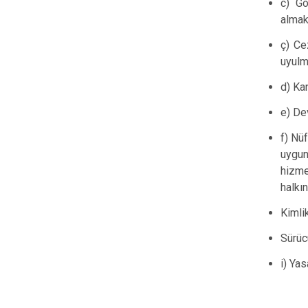
c) Gö
almak
ç) Ce
uyulm
d) Ka
e) De
f) Nü
uygun
hizme
halkı
Kimli
Sürüc
i) Ya