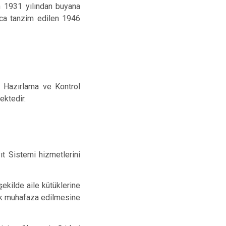
n 1931 yılından buyana
Ulubey
ca tanzim edilen 1946
Ünye
Altınordu
 Hazırlama ve Kontrol
ektedir.
t Sistemi hizmetlerini
şekilde aile kütüklerine
rak muhafaza edilmesine