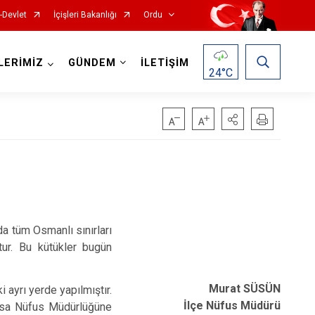
-Devlet
İçişleri Bakanlığı
Ordu
LERİMİZ
GÜNDEM
İLETİŞİM
24
°C
Kabadüz
Kabataş
da tüm Osmanlı sınırları
Korgan
tur. Bu kütükler bugün
Kumru
Mesudiye
Murat SÜSÜN
 ayrı yerde yapılmıştır.
Perşembe
İlçe Nüfus Müdürü
tsa Nüfus Müdürlüğüne