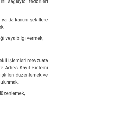
ni sağlayıcı tedbirleri
 ya da kanuni şekillere
ek,
ği veya bilgi vermek,
ekli işlemleri mevzuata
ve Adres Kayıt Sistemi
ilişkileri düzenlemek ve
bulunmak,
ı düzenlemek,