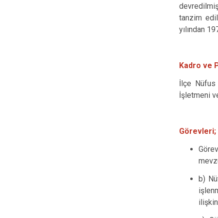
devredilmi
tanzim edi
yılından 19
Kadro ve 
İlçe Nüfus
İşletmeni v
Görevleri;
Görev
mevzu
b) Nü
işlen
ilişki