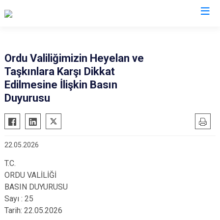
Ordu
Ordu Valiliğimizin Heyelan ve
Taşkınlara Karşı Dikkat
Akkuş
Kabadüz
Edilmesine İlişkin Basın
Aybastı
Kabataş
Duyurusu
Çamaş
Korgan
Çatalpınar
Kumru
Çaybaşı
Mesudiye
22.05.2026
Fatsa
Perşembe
T.C.
Gölköy
Ulubey
ORDU VALİLİĞİ
Gülyalı
Ünye
BASIN DUYURUSU
Sayı : 25
Gürgentepe
Altınordu
Tarih: 22.05.2026
İkizce