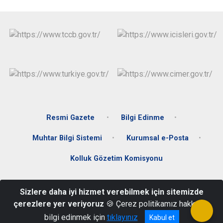
Resmi Gazete
Bilgi Edinme
Muhtar Bilgi Sistemi
Kurumsal e-Posta
Kolluk Gözetim Komisyonu
Mustafa Kemal Paşa Mahallesi Ata Caddesi Hükümet Konağı C
Sizlere daha iyi hizmet verebilmek için sitemizde
Blok Kat:3 Fatsa/ORDU
çerezlere yer veriyoruz
🍪 Çerez politikamız hakkında
Telefon: +90+452 424 33 00 Belgegeçer: +90 452 423 59 37
bilgi edinmek için
tıklayınız
Kabul et