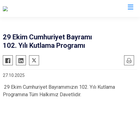
Ordu
29 Ekim Cumhuriyet Bayramı
102. Yılı Kutlama Programı
Akkuş
Kabadüz
Aybastı
Kabataş
Çamaş
Korgan
27.10.2025
Çatalpınar
Kumru
29 Ekim Cumhuriyet Bayramımızın 102. Yılı Kutlama
Çaybaşı
Mesudiye
Programına Tüm Halkımız Davetlidir.
Fatsa
Perşembe
Gölköy
Ulubey
Gülyalı
Ünye
Gürgentepe
Altınordu
İkizce