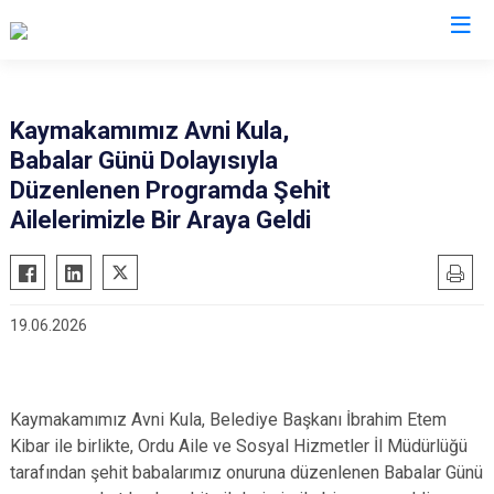
Ordu
Kaymakamımız Avni Kula,
Babalar Günü Dolayısıyla
Akkuş
Kabadüz
Düzenlenen Programda Şehit
Aybastı
Kabataş
Ailelerimizle Bir Araya Geldi
Çamaş
Korgan
Çatalpınar
Kumru
Çaybaşı
Mesudiye
19.06.2026
Fatsa
Perşembe
Gölköy
Ulubey
Gülyalı
Ünye
Kaymakamımız Avni Kula, Belediye Başkanı İbrahim Etem
Kibar ile birlikte, Ordu Aile ve Sosyal Hizmetler İl Müdürlüğü
Gürgentepe
Altınordu
tarafından şehit babalarımız onuruna düzenlenen Babalar Günü
İkizce