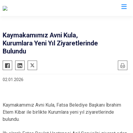
Ordu
Kaymakamımız Avni Kula,
Kurumlara Yeni Yıl Ziyaretlerinde
Akkuş
Kabadüz
Bulundu
Aybastı
Kabataş
Çamaş
Korgan
Çatalpınar
Kumru
02.01.2026
Çaybaşı
Mesudiye
Fatsa
Perşembe
Gölköy
Ulubey
Kaymakamımız Avni Kula, Fatsa Belediye Başkanı İbrahim
Gülyalı
Ünye
Etem Kibar ile birlikte Kurumlara yeni yıl ziyaretlerinde
bulundu.
Gürgentepe
Altınordu
İkizce