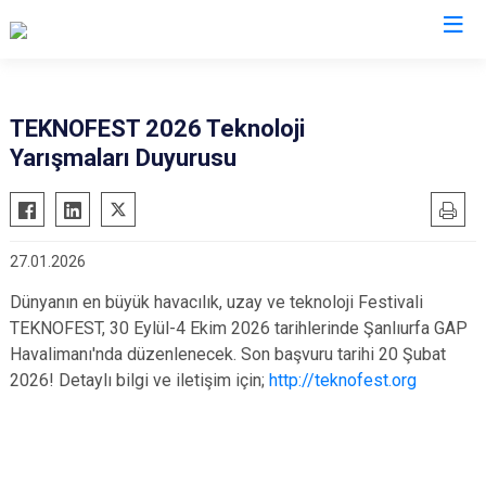
Ordu
TEKNOFEST 2026 Teknoloji
Yarışmaları Duyurusu
Akkuş
Kabadüz
Aybastı
Kabataş
Çamaş
Korgan
27.01.2026
Çatalpınar
Kumru
Dünyanın en büyük havacılık, uzay ve teknoloji Festivali
Çaybaşı
Mesudiye
TEKNOFEST, 30 Eylül-4 Ekim 2026 tarihlerinde Şanlıurfa GAP
Fatsa
Perşembe
Havalimanı'nda düzenlenecek. Son başvuru tarihi 20 Şubat
Gölköy
Ulubey
2026! Detaylı bilgi ve iletişim için;
http://teknofest.org
Gülyalı
Ünye
Gürgentepe
Altınordu
İkizce