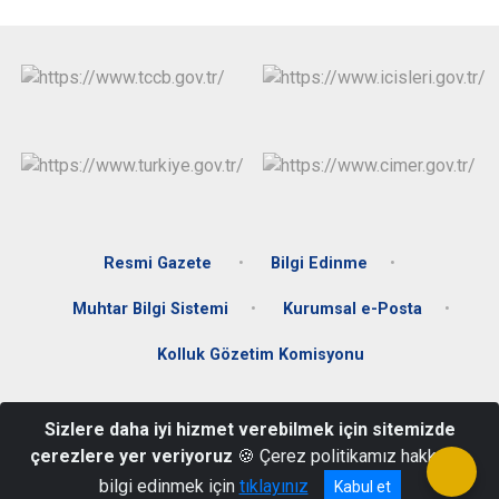
Resmi Gazete
Bilgi Edinme
Muhtar Bilgi Sistemi
Kurumsal e-Posta
Kolluk Gözetim Komisyonu
Mustafa Kemal Paşa Mahallesi Ata Caddesi Hükümet Konağı C
Sizlere daha iyi hizmet verebilmek için sitemizde
Blok Kat:3 Fatsa/ORDU
çerezlere yer veriyoruz
🍪 Çerez politikamız hakkında
Telefon: +90+452 424 33 00 Belgegeçer: +90 452 423 59 37
bilgi edinmek için
tıklayınız
Kabul et